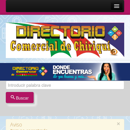
Inicio
Sobre Nosotros
Quienes Somos
Misión y Visión
Términos y Condiciones
Contáctenos
Buscar
×
Aviso