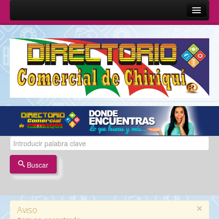
Inicio
Sobre Nosotros
Quienes Somos
Misión y Visión
Términos y Condiciones
Contáctenos
Buscar
×
Aviso